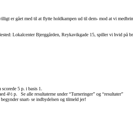
villigt er gået med til at flytte holdkampen ud til dem- mod at vi medbrin
llested: Lokalcenter Bjerggården, Reykavikgade 15, spiller vi hvid på b
 scorede 5 p. i basis 1.
med 4½ p. Se alle resultaterne under “Turneringer” og “resultater”
gynder snart- se indbydelsen og tilmeld jer!