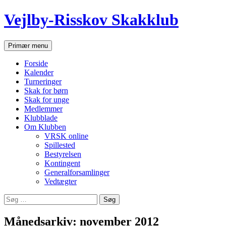
Hop
Vejlby-Risskov Skakklub
til
indhold
Søg
Primær menu
Forside
Kalender
Turneringer
Skak for børn
Skak for unge
Medlemmer
Klubblade
Om Klubben
VRSK online
Spillested
Bestyrelsen
Kontingent
Generalforsamlinger
Vedtægter
Søg
efter:
Månedsarkiv: november 2012