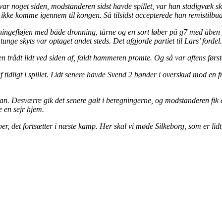
var noget siden, modstanderen sidst havde spillet, var han stadigvæk s
kke komme igennem til kongen. Så tilsidst accepterede han remistilbud
ningefløjen med både dronning, tårne og en sort løber på g7 med åben li
nge skyts var optaget andet steds. Det afgjorde partiet til Lars’ fordel.
 trådt lidt ved siden af, faldt hammeren promte. Og så var aftens først
f tidligt i spillet. Lidt senere havde Svend 2 bønder i overskud mod en
ran. Desværre gik det senere galt i beregningerne, og modstanderen fik 
e en sejr hjem.
ber, det fortsætter i næste kamp. Her skal vi møde Silkeborg, som er li