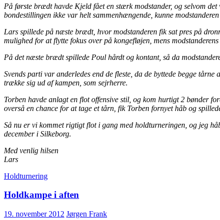
På første brædt havde Kjeld fået en stærk modstander, og selvom det 
bondestillingen ikke var helt sammenhængende, kunne modstanderen i
Lars spillede på næste brædt, hvor modstanderen fik sat pres på dron
mulighed for at flytte fokus over på kongefløjen, mens modstanderens tu
På det næste brædt spillede Poul hårdt og kontant, så da modstanderen
Svends parti var anderledes end de fleste, da de byttede begge tårne a
trække sig ud af kampen, som sejrherre.
Torben havde anlagt en flot offensive stil, og kom hurtigt 2 bønder fo
overså en chance for at tage et tårn, fik Torben fornyet håb og spilled
Så nu er vi kommet rigtigt flot i gang med holdturneringen, og jeg hå
december i Silkeborg.
Med venlig hilsen
Lars
Holdturnering
Holdkampe i aften
19. november 2012
Jørgen Frank