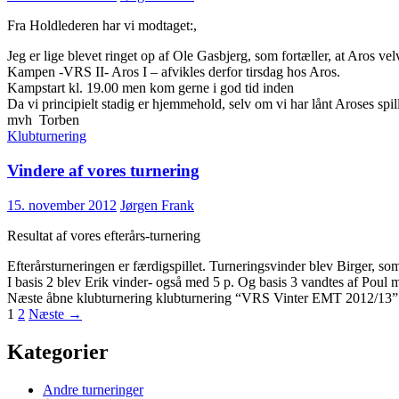
Fra Holdlederen har vi modtaget:,
Jeg er lige blevet ringet op af Ole Gasbjerg, som fortæller, at Aros vel
Kampen -VRS II- Aros I – afvikles derfor tirsdag hos Aros.
Kampstart kl. 19.00 men kom gerne i god tid inden
Da vi principielt stadig er hjemmehold, selv om vi har lånt Aroses spi
mvh Torben
Klubturnering
Vindere af vores turnering
15. november 2012
Jørgen Frank
Resultat af vores efterårs-turnering
Efterårsturneringen er færdigspillet. Turneringsvinder blev Birger, som
I basis 2 blev Erik vinder- også med 5 p. Og basis 3 vandtes af Poul 
Næste åbne klubturnering klubturnering “VRS Vinter EMT 2012/13” be
Indlægsnavigation
1
2
Næste →
Kategorier
Andre turneringer