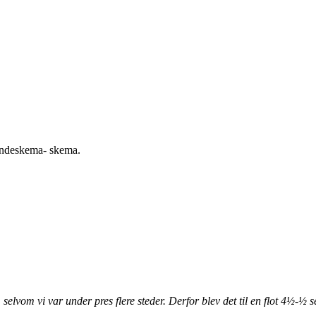
undeskema- skema.
elvom vi var under pres flere steder. Derfor blev det til en flot 4½-½ 