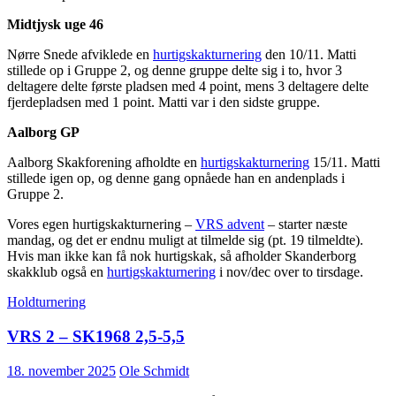
Midtjysk uge 46
Nørre Snede afviklede en
hurtigskakturnering
den 10/11. Matti
stillede op i Gruppe 2, og denne gruppe delte sig i to, hvor 3
deltagere delte første pladsen med 4 point, mens 3 deltagere delte
fjerdepladsen med 1 point. Matti var i den sidste gruppe.
Aalborg GP
Aalborg Skakforening afholdte en
hurtigskakturnering
15/11. Matti
stillede igen op, og denne gang opnåede han en andenplads i
Gruppe 2.
Vores egen hurtigskakturnering –
VRS advent
– starter næste
mandag, og det er endnu muligt at tilmelde sig (pt. 19 tilmeldte).
Hvis man ikke kan få nok hurtigskak, så afholder Skanderborg
skakklub også en
hurtigskakturnering
i nov/dec over to tirsdage.
Holdturnering
VRS 2 – SK1968 2,5-5,5
18. november 2025
Ole Schmidt