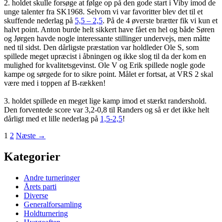
2. holdet skulle forsøge at følge op på den gode start i Viby imod de
unge talenter fra SK1968. Selvom vi var favoritter blev det til et
skuffende nederlag på
5,5 – 2,5
. På de 4 øverste brætter fik vi kun et
halvt point. Anton burde helt sikkert have fået en hel og både Søren
og Jørgen havde nogle interessante stillinger undervejs, men måtte
ned til sidst. Den dårligste præstation var holdleder Ole S, som
spillede meget upræcist i åbningen og ikke slog til da der kom en
mulighed for kvalitetsgevinst. Ole V og Erik spillede nogle gode
kampe og sørgede for to sikre point. Målet er fortsat, at VRS 2 skal
være med i toppen af B-rækken!
3. holdet spillede en meget lige kamp imod et stærkt randershold.
Den forventede score var 3,2-0,8 til Randers og så er det ikke helt
dårligt med et lille nederlag på
1,5-2,5
!
Indlægsnavigation
1
2
Næste →
Kategorier
Andre turneringer
Årets parti
Diverse
Generalforsamling
Holdturnering