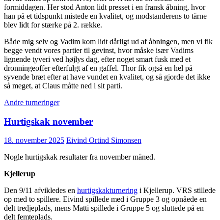
formiddagen. Her stod Anton lidt presset i en fransk åbning, hvor
han på et tidspunkt mistede en kvalitet, og modstanderens to tårne
blev lidt for stærke på 2. række.
Både mig selv og Vadim kom lidt dårligt ud af åbningen, men vi fik
begge vendt vores partier til gevinst, hvor måske især Vadims
lignende tyveri ved højlys dag, efter noget smart fusk med et
dronningeoffer efterfulgt af en gaffel. Thor fik også en hel på
syvende bræt efter at have vundet en kvalitet, og så gjorde det ikke
så meget, at Claus måtte ned i sit parti.
Andre turneringer
Hurtigskak november
18. november 2025
Eivind Ortind Simonsen
Nogle hurtigskak resultater fra november måned.
Kjellerup
Den 9/11 afvikledes en
hurtigskakturnering
i Kjellerup. VRS stillede
op med to spillere. Eivind spillede med i Gruppe 3 og opnåede en
delt tredjeplads, mens Matti spillede i Gruppe 5 og sluttede på en
delt femteplads.