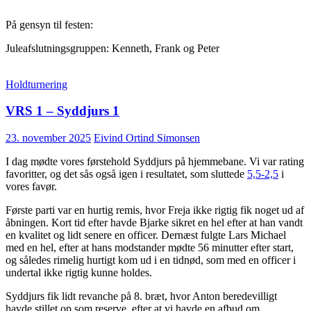
På gensyn til festen:
Juleafslutningsgruppen: Kenneth, Frank og Peter
Holdturnering
VRS 1 – Syddjurs 1
23. november 2025
Eivind Ortind Simonsen
I dag mødte vores førstehold Syddjurs på hjemmebane. Vi var rating
favoritter, og det sås også igen i resultatet, som sluttede
5,5-2,5
i
vores favør.
Første parti var en hurtig remis, hvor Freja ikke rigtig fik noget ud af
åbningen. Kort tid efter havde Bjarke sikret en hel efter at han vandt
en kvalitet og lidt senere en officer. Dernæst fulgte Lars Michael
med en hel, efter at hans modstander mødte 56 minutter efter start,
og således rimelig hurtigt kom ud i en tidnød, som med en officer i
undertal ikke rigtig kunne holdes.
Syddjurs fik lidt revanche på 8. bræt, hvor Anton beredevilligt
havde stillet op som reserve, efter at vi havde en afbud om