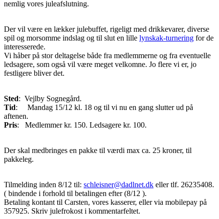
nemlig vores juleafslutning.
Der vil være en lækker julebuffet, rigeligt med drikkevarer, diverse
spil og morsomme indslag og til slut en lille
lynskak-turnering
for de
interesserede.
Vi håber på stor deltagelse både fra medlemmerne og fra eventuelle
ledsagere, som også vil være meget velkomne. Jo flere vi er, jo
festligere bliver det.
Sted
: Vejlby Sognegård.
Tid
: Mandag 15/12 kl. 18 og til vi nu en gang slutter ud på
aftenen.
Pris
: Medlemmer kr. 150. Ledsagere kr. 100.
Der skal medbringes en pakke til værdi max ca. 25 kroner, til
pakkeleg.
Tilmelding inden 8/12 til:
schleisner@dadlnet.dk
eller tlf. 26235408.
( bindende i forhold til betalingen efter (8/12 ).
Betaling kontant til Carsten, vores kasserer, eller via mobilepay på
357925. Skriv julefrokost i kommentarfeltet.