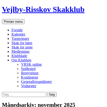
Hop
Vejlby-Risskov Skakklub
til
indhold
Søg
Primær menu
Forside
Kalender
Turneringer
Skak for børn
Skak for unge
Medlemmer
Klubblade
Om Klubben
VRSK online
Spillested
Bestyrelsen
Kontingent
Generalforsamlinger
Vedtægter
Søg
efter:
Månedsarkiv: november 2025