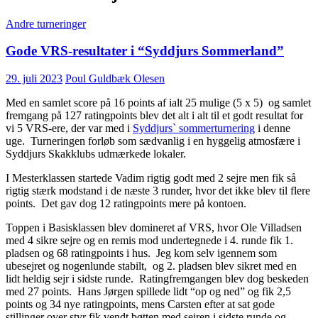
Andre turneringer
Gode VRS-resultater i “Syddjurs Sommerland”
29. juli 2023
Poul Guldbæk Olesen
Med en samlet score på 16 points af ialt 25 mulige (5 x 5) og samlet
fremgang på 127 ratingpoints blev det alt i alt til et godt resultat for
vi 5 VRS-ere, der var med i
Syddjurs` sommerturnering
i denne
uge. Turneringen forløb som sædvanlig i en hyggelig atmosfære i
Syddjurs Skakklubs udmærkede lokaler.
I Mesterklassen startede Vadim rigtig godt med 2 sejre men fik så
rigtig stærk modstand i de næste 3 runder, hvor det ikke blev til flere
points. Det gav dog 12 ratingpoints mere på kontoen.
Toppen i Basisklassen blev domineret af VRS, hvor Ole Villadsen
med 4 sikre sejre og en remis mod undertegnede i 4. runde fik 1.
pladsen og 68 ratingpoints i hus. Jeg kom selv igennem som
ubesejret og nogenlunde stabilt, og 2. pladsen blev sikret med en
lidt heldig sejr i sidste runde. Ratingfremgangen blev dog beskeden
med 27 points. Hans Jørgen spillede lidt “op og ned” og fik 2,5
points og 34 nye ratingpoints, mens Carsten efter at sat gode
stillinger over styr fik vendt bøtten med sejren i sidste runde og