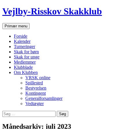
Hop
Vejlby-Risskov Skakklub
til
indhold
Søg
Primær menu
Forside
Kalender
Turneringer
Skak for børn
Skak for unge
Medlemmer
Klubblade
Om Klubben
VRSK online
Spillested
Bestyrelsen
Kontingent
Generalforsamlinger
Vedtægter
Søg
efter:
Månedsarkiv: juli 2023