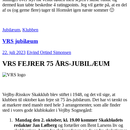
dermed kun tabte beskedne 4 ratingpoints. Jeg vil gætte på, at en del
af os (og gerne flere) tager til Hornslet igen næste sommer 🙂
Jubilæum
,
Klubben
VRS jubilæum
22. juli 2023
Eivind Ortind Simonsen
VRS FEJRER 75 ÅRS-JUBILÆUM
Vejlby-Risskov Skakklub blev stiftet i 1948, og det vil sige, at
klubben til oktober kan fejre sit 75 års-jubilæum. Det har vi tænkt os
at markere med manér med hele 3 arrangementer, som alle finder
sted i vores gode klublokaler i Vejlby Sognegård:
Mandag den 2. oktober, kl. 19.00 kommer Skakbladets
redaktør Jan Løfberg
og fortæller om Bent Larsens liv og