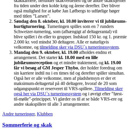
skakkarriere, herunder skakverdenen og de andre skakstjerner
fra tiden under den kolde krig og årene derefter. Der bliver
også mulighed for at købe Jan Løfbergs to udførlige bøger
med titlen ”Larsen”.
Søndag den 8. oktober, kl. 10.00 inviterer vi til jubilæums-
hurtigturnering
. Turneringen spilles som en 7 runders
Schweizer-turnering, som (afhængigt af deltagerantal) vil
blive spillet i én eller to grupper. Indskud 150 kr. og 1. præmie
2.000 kr. ved mindst 30 deltagere. Alle er naturligvis
velkomne, og
tilmelding sker via DSU`s turneringssystem
.
Mandag den 9. oktober, kl. 19.00
afholdes endnu et
arrangement. Det starter
kl. 18.00 med en lille
jubilæumsreception
og et mindre traktement, og
kl. 19.00
får vi besøg af GM Jesper Thybo
, der holder foredrag om
sin karriere indtil nu i en times tid og derefter spiller simultan.
Også her er alle velkomne, men af pladshensyn er der et
maksimum-deltagertal på 40 deltagere, hvoraf de 20 som
udgangspunkt er reserveret til VRS-spillere.
Tilmelding sker
også her via DSU`s turneringssystem
og i øvrigt efter ”først-
til-mølle”-princippet. Vi glæder os til at se både VRS-ere og
andre skakspillere til alle 3 arrangementer.
Andre turneringer
,
Klubben
Sommerferie og skak