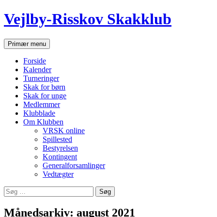
Hop
Vejlby-Risskov Skakklub
til
indhold
Søg
Primær menu
Forside
Kalender
Turneringer
Skak for børn
Skak for unge
Medlemmer
Klubblade
Om Klubben
VRSK online
Spillested
Bestyrelsen
Kontingent
Generalforsamlinger
Vedtægter
Søg
efter:
Månedsarkiv: august 2021