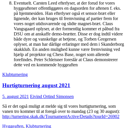
Eventuelt. Carsten Leed efterlyser, at der forud for vores
hyggeaftener offentliggøres en dagsorden for aftenen f. eks.
på hjemmesiden. Han efterlyser også et sensor-bræt eller
lignende, der kan bruges til fremvisning af partier frem for
vores noget utidssvarende og slidte magnet-bræt. Claus
Vangsgaard oplyser, at der formentlig kommer et påbud fra
DSU om at anskaffe demo-brætter. Disse er dog indtil videre
både dyre og vanskelige at betjene, og Torben Gregersen
oplyser, at man har dårlige erfaringer med dem i Skanderborg
skakklub. En anden mulighed kunne være fremvisning ved
hjælp af projektor og Chess Base, noget som allerede
forefindes. Peter Schleisner foreslår at Claus demonstrerer
dette ved en kommende hyggeaften
Klubturnering
Hurtigturnering august 2021
5. august 2021
Eivind Ortind Simonsen
Så er det også muligt at melde sig til vores hurtigturnering, som
vanen tro kommer til at foregå over to mandag (23 og 30 august):
http://turnering.skak.dk/TournamentActive/Details?tourId=26902
Hyggeaften
,
Klubturnering