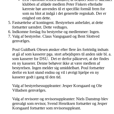
klubben af afdøde medlem Peter Fiskers efterladte
kæreste bør anvendes til et specifikt formål frem for
som nu blot at indgå i det generelle regnskab. Der er
enighed om dette.
Fastsættelse af kontingent. Bestyrelsen anbefaler, at dette
fortsætter uændret. Dette vedtages.
Indkomne forslag fra bestyrelse og medlemmer: Ingen.
Valg af bestyrelse. Claus Vangsgaard og Bent Slottved
genvælges.
Poul Guldbæk Olesen ønsker efter flere års fortrinlig indsats
at gå af som kasserer pga. stort arbejdspres til anden side bl. a.
som kasserer for DSU.
Det er derfor påkrævet, at der findes
en ny kasserer. Denne behøver ikke at være medlem af
bestyrelsen. Ingen melder sig umiddelbart. Poul fortsætter
derfor en kort stund endnu og vil i øvrigt hjælpe en ny
kasserer godt i gang til den tid.
Valg af bestyrelsessuppleanter: Jesper Korsgaard og Ole
Villadsen genvælges.
Valg af revisorer og revisorsuppleanter: Niels Danstrup blev
genvalgt som revisor, Svend Henriksen fortsætter og Jesper
Korsgaard fortsætter som revisorsuppleant.