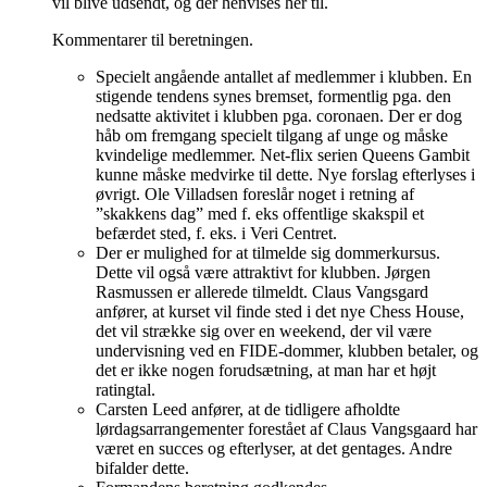
vil blive udsendt, og der henvises her til.
Kommentarer til beretningen.
Specielt angående antallet af medlemmer i klubben. En
stigende tendens synes bremset, formentlig pga. den
nedsatte aktivitet i klubben pga. coronaen. Der er dog
håb om fremgang specielt tilgang af unge og måske
kvindelige medlemmer. Net-flix serien Queens Gambit
kunne måske medvirke til dette. Nye forslag efterlyses i
øvrigt. Ole Villadsen foreslår noget i retning af
”skakkens dag” med f. eks offentlige skakspil et
befærdet sted, f. eks. i Veri Centret.
Der er mulighed for at tilmelde sig dommerkursus.
Dette vil også være attraktivt for klubben. Jørgen
Rasmussen er allerede tilmeldt. Claus Vangsgard
anfører, at kurset vil finde sted i det nye Chess House,
det vil strække sig over en weekend, der vil være
undervisning ved en FIDE-dommer, klubben betaler, og
det er ikke nogen forudsætning, at man har et højt
ratingtal.
Carsten Leed anfører, at de tidligere afholdte
lørdagsarrangementer forestået af Claus Vangsgaard har
været en succes og efterlyser, at det gentages. Andre
bifalder dette.