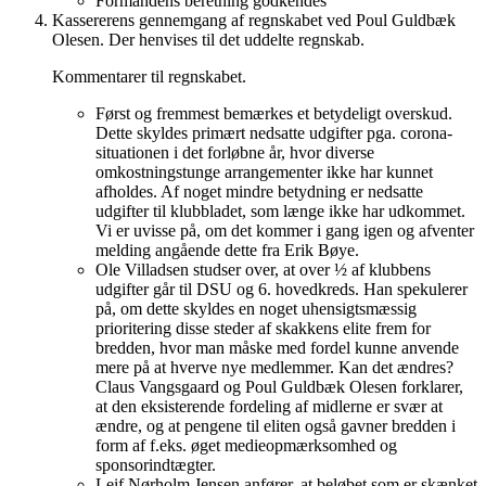
Formandens beretning godkendes
Kassererens gennemgang af regnskabet ved Poul Guldbæk
Olesen. Der henvises til det uddelte regnskab.
Kommentarer til regnskabet.
Først og fremmest bemærkes et betydeligt overskud.
Dette skyldes primært nedsatte udgifter pga. corona-
situationen i det forløbne år, hvor diverse
omkostningstunge arrangementer ikke har kunnet
afholdes. Af noget mindre betydning er nedsatte
udgifter til klubbladet, som længe ikke har udkommet.
Vi er uvisse på, om det kommer i gang igen og afventer
melding angående dette fra Erik Bøye.
Ole Villadsen studser over, at over ½ af klubbens
udgifter går til DSU og 6. hovedkreds. Han spekulerer
på, om dette skyldes en noget uhensigtsmæssig
prioritering disse steder af skakkens elite frem for
bredden, hvor man måske med fordel kunne anvende
mere på at hverve nye medlemmer. Kan det ændres?
Claus Vangsgaard og Poul Guldbæk Olesen forklarer,
at den eksisterende fordeling af midlerne er svær at
ændre, og at pengene til eliten også gavner bredden i
form af f.eks. øget medieopmærksomhed og
sponsorindtægter.
Leif Nørholm Jensen anfører, at beløbet som er skænket