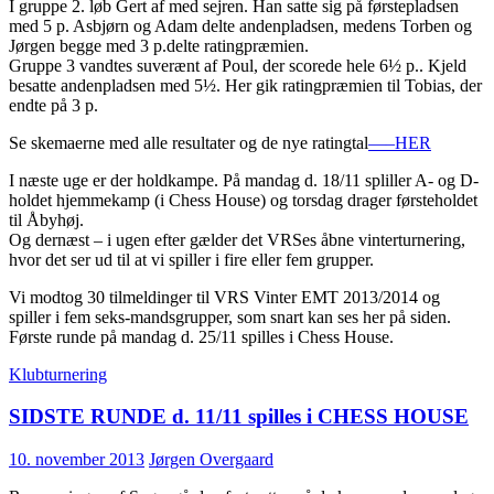
I gruppe 2. løb Gert af med sejren. Han satte sig på førstepladsen
med 5 p. Asbjørn og Adam delte andenpladsen, medens Torben og
Jørgen begge med 3 p.delte ratingpræmien.
Gruppe 3 vandtes suverænt af Poul, der scorede hele 6½ p.. Kjeld
besatte andenpladsen med 5½. Her gik ratingpræmien til Tobias, der
endte på 3 p.
Se skemaerne med alle resultater og de nye ratingtal
—–HER
I næste uge er der holdkampe. På mandag d. 18/11 spliller A- og D-
holdet hjemmekamp (i Chess House) og torsdag drager førsteholdet
til Åbyhøj.
Og dernæst – i ugen efter gælder det VRSes åbne vinterturnering,
hvor det ser ud til at vi spiller i fire eller fem grupper.
Vi modtog 30 tilmeldinger til VRS Vinter EMT 2013/2014 og
spiller i fem seks-mandsgrupper, som snart kan ses her på siden.
Første runde på mandag d. 25/11 spilles i Chess House.
Klubturnering
SIDSTE RUNDE d. 11/11 spilles i CHESS HOUSE
10. november 2013
Jørgen Overgaard