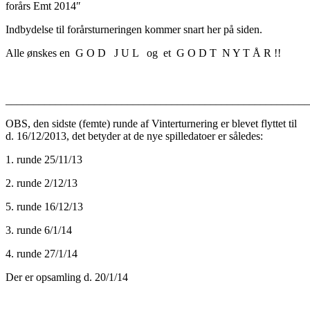
forårs Emt 2014″
Indbydelse til forårsturneringen kommer snart her på siden.
Alle ønskes en G O D J U L og et G O D T N Y T Å R !!
_______________________________________________________
OBS, den sidste (femte) runde af Vinterturnering er blevet flyttet til
d. 16/12/2013, det betyder at de nye spilledatoer er således:
1. runde 25/11/13
2. runde 2/12/13
5. runde 16/12/13
3. runde 6/1/14
4. runde 27/1/14
Der er opsamling d. 20/1/14