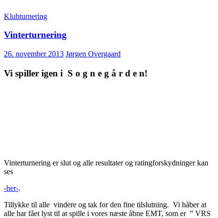
Klubturnering
Vinterturnering
26. november 2013
Jørgen Overgaard
Vi spiller igen i S o g n e g å r d e n!
Vinterturnering er slut og alle resultater og ratingforskydninger kan
ses
-her-
.
Tillykke til alle vindere og tak for den fine tilslutning. Vi håber at
alle har fået lyst til at spille i vores næste åbne EMT, som er ” VRS