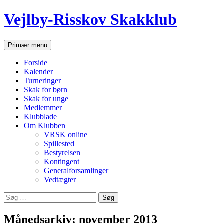
Hop
Vejlby-Risskov Skakklub
til
indhold
Søg
Primær menu
Forside
Kalender
Turneringer
Skak for børn
Skak for unge
Medlemmer
Klubblade
Om Klubben
VRSK online
Spillested
Bestyrelsen
Kontingent
Generalforsamlinger
Vedtægter
Søg
efter:
Månedsarkiv: november 2013