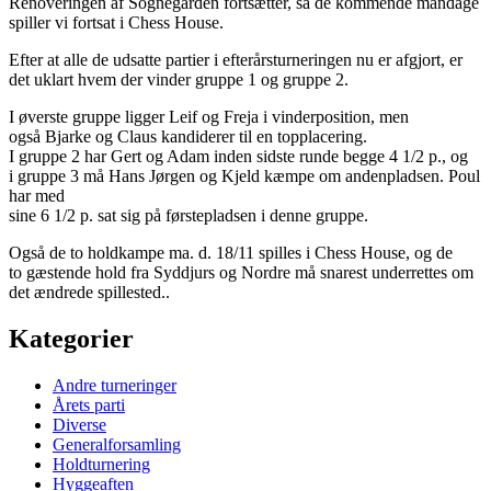
Renoveringen af Sognegården fortsætter, så de kommende mandage
spiller vi fortsat i Chess House.
Efter at alle de udsatte partier i efterårsturneringen nu er afgjort, er
det uklart hvem der vinder gruppe 1 og gruppe 2.
I øverste gruppe ligger Leif og Freja i vinderposition, men
også Bjarke og Claus kandiderer til en topplacering.
I gruppe 2 har Gert og Adam inden sidste runde begge 4 1/2 p., og
i gruppe 3 må Hans Jørgen og Kjeld kæmpe om andenpladsen. Poul
har med
sine 6 1/2 p. sat sig på førstepladsen i denne gruppe.
Også de to holdkampe ma. d. 18/11 spilles i Chess House, og de
to gæstende hold fra Syddjurs og Nordre må snarest underrettes om
det ændrede spillested..
Kategorier
Andre turneringer
Årets parti
Diverse
Generalforsamling
Holdturnering
Hyggeaften