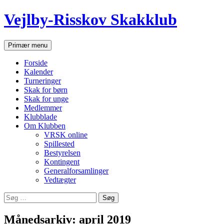
Hop
Vejlby-Risskov Skakklub
til
indhold
Søg
Primær menu
Forside
Kalender
Turneringer
Skak for børn
Skak for unge
Medlemmer
Klubblade
Om Klubben
VRSK online
Spillested
Bestyrelsen
Kontingent
Generalforsamlinger
Vedtægter
Søg
efter:
Månedsarkiv: april 2019