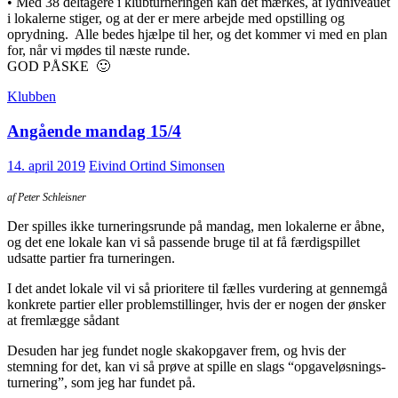
• Med 38 deltagere i klubturneringen kan det mærkes, at lydniveauet
i lokalerne stiger, og at der er mere arbejde med opstilling og
oprydning. Alle bedes hjælpe til her, og det kommer vi med en plan
for, når vi mødes til næste runde.
GOD PÅSKE 🙂
Klubben
Angående mandag 15/4
14. april 2019
Eivind Ortind Simonsen
af Peter Schleisner
Der spilles ikke turneringsrunde på mandag, men lokalerne er åbne,
og det ene lokale kan vi så passende bruge til at få færdigspillet
udsatte partier fra turneringen.
I det andet lokale vil vi så prioritere til fælles vurdering at gennemgå
konkrete partier eller problemstillinger, hvis der er nogen der ønsker
at fremlægge sådant
Desuden har jeg fundet nogle skakopgaver frem, og hvis der
stemning for det, kan vi så prøve at spille en slags “opgaveløsnings-
turnering”, som jeg har fundet på.