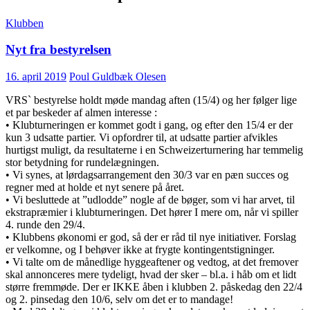
Klubben
Nyt fra bestyrelsen
16. april 2019
Poul Guldbæk Olesen
VRS` bestyrelse holdt møde mandag aften (15/4) og her følger lige
et par beskeder af almen interesse :
• Klubturneringen er kommet godt i gang, og efter den 15/4 er der
kun 3 udsatte partier. Vi opfordrer til, at udsatte partier afvikles
hurtigst muligt, da resultaterne i en Schweizerturnering har temmelig
stor betydning for rundelægningen.
• Vi synes, at lørdagsarrangement den 30/3 var en pæn succes og
regner med at holde et nyt senere på året.
• Vi besluttede at ”udlodde” nogle af de bøger, som vi har arvet, til
ekstrapræmier i klubturneringen. Det hører I mere om, når vi spiller
4. runde den 29/4.
• Klubbens økonomi er god, så der er råd til nye initiativer. Forslag
er velkomne, og I behøver ikke at frygte kontingentstigninger.
• Vi talte om de månedlige hyggeaftener og vedtog, at det fremover
skal annonceres mere tydeligt, hvad der sker – bl.a. i håb om et lidt
større fremmøde. Der er IKKE åben i klubben 2. påskedag den 22/4
og 2. pinsedag den 10/6, selv om det er to mandage!