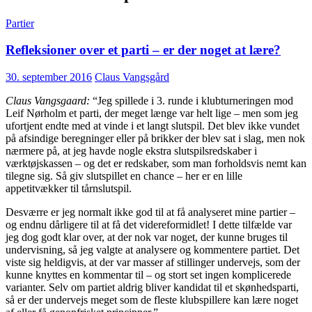
Partier
Refleksioner over et parti – er der noget at lære?
30. september 2016
Claus Vangsgård
Claus Vangsgaard:
“Jeg spillede i 3. runde i klubturneringen mod
Leif Nørholm et parti, der meget længe var helt lige – men som jeg
ufortjent endte med at vinde i et langt slutspil. Det blev ikke vundet
på afsindige beregninger eller på brikker der blev sat i slag, men nok
nærmere på, at jeg havde nogle ekstra slutspilsredskaber i
værktøjskassen – og det er redskaber, som man forholdsvis nemt kan
tilegne sig. Så giv slutspillet en chance – her er en lille
appetitvækker til tårnslutspil.
Desværre er jeg normalt ikke god til at få analyseret mine partier –
og endnu dårligere til at få det videreformidlet! I dette tilfælde var
jeg dog godt klar over, at der nok var noget, der kunne bruges til
undervisning, så jeg valgte at analysere og kommentere partiet. Det
viste sig heldigvis, at der var masser af stillinger undervejs, som der
kunne knyttes en kommentar til – og stort set ingen komplicerede
varianter. Selv om partiet aldrig bliver kandidat til et skønhedsparti,
så er der undervejs meget som de fleste klubspillere kan lære noget