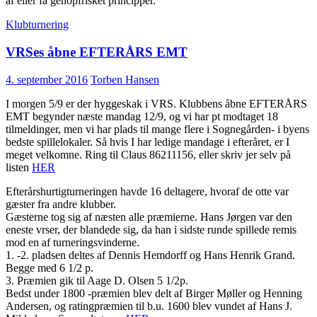
af eller få genopfrisket principper.”
Klubturnering
VRSes åbne EFTERÅRS EMT
4. september 2016
Torben Hansen
I morgen 5/9 er der hyggeskak i VRS. Klubbens åbne EFTERÅRS
EMT begynder næste mandag 12/9, og vi har pt modtaget 18
tilmeldinger, men vi har plads til mange flere i Sognegården- i byens
bedste spillelokaler. Så hvis I har ledige mandage i efteråret, er I
meget velkomne. Ring til Claus 86211156, eller skriv jer selv på
listen
HER
Efterårshurtigturneringen havde 16 deltagere, hvoraf de otte var
gæster fra andre klubber.
Gæsterne tog sig af næsten alle præmierne. Hans Jørgen var den
eneste vrser, der blandede sig, da han i sidste runde spillede remis
mod en af turneringsvinderne.
1. -2. pladsen deltes af Dennis Hemdorff og Hans Henrik Grand.
Begge med 6 1/2 p.
3. Præmien gik til Aage D. Olsen 5 1/2p.
Bedst under 1800 -præmien blev delt af Birger Møller og Henning
Andersen, og ratingpræmien til b.u. 1600 blev vundet af Hans J.