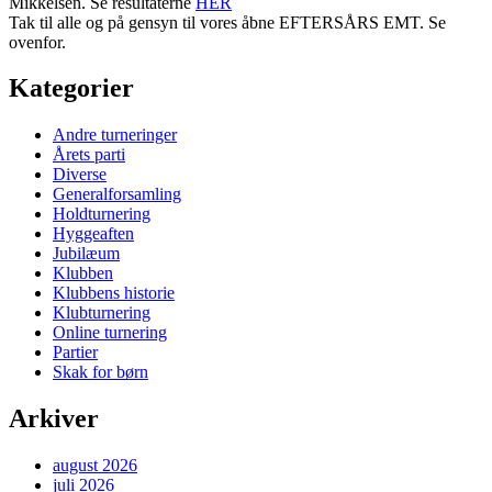
Mikkelsen. Se resultaterne
HER
Tak til alle og på gensyn til vores åbne EFTERSÅRS EMT. Se
ovenfor.
Kategorier
Andre turneringer
Årets parti
Diverse
Generalforsamling
Holdturnering
Hyggeaften
Jubilæum
Klubben
Klubbens historie
Klubturnering
Online turnering
Partier
Skak for børn
Arkiver
august 2026
juli 2026