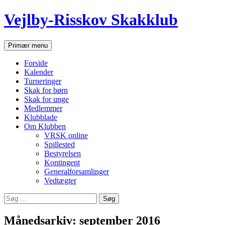
Hop
Vejlby-Risskov Skakklub
til
indhold
Søg
Primær menu
Forside
Kalender
Turneringer
Skak for børn
Skak for unge
Medlemmer
Klubblade
Om Klubben
VRSK online
Spillested
Bestyrelsen
Kontingent
Generalforsamlinger
Vedtægter
Søg
efter:
Månedsarkiv: september 2016