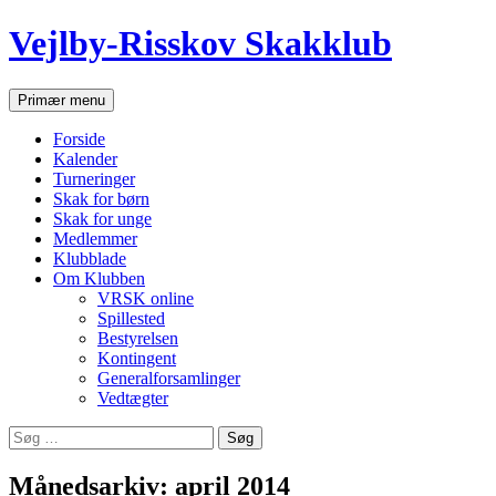
Hop
Vejlby-Risskov Skakklub
til
indhold
Søg
Primær menu
Forside
Kalender
Turneringer
Skak for børn
Skak for unge
Medlemmer
Klubblade
Om Klubben
VRSK online
Spillested
Bestyrelsen
Kontingent
Generalforsamlinger
Vedtægter
Søg
efter:
Månedsarkiv: april 2014