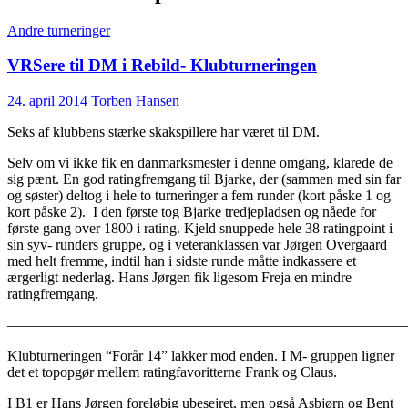
Andre turneringer
VRSere til DM i Rebild- Klubturneringen
24. april 2014
Torben Hansen
Seks af klubbens stærke skakspillere har været til DM.
Selv om vi ikke fik en danmarksmester i denne omgang, klarede de
sig pænt. En god ratingfremgang til Bjarke, der (sammen med sin far
og søster) deltog i hele to turneringer a fem runder (kort påske 1 og
kort påske 2). I den første tog Bjarke tredjepladsen og nåede for
første gang over 1800 i rating. Kjeld snuppede hele 38 ratingpoint i
sin syv- runders gruppe, og i veteranklassen var Jørgen Overgaard
med helt fremme, indtil han i sidste runde måtte indkassere et
ærgerligt nederlag. Hans Jørgen fik ligesom Freja en mindre
ratingfremgang.
———————————————————————————
Klubturneringen “Forår 14” lakker mod enden. I M- gruppen ligner
det et topopgør mellem ratingfavoritterne Frank og Claus.
I B1 er Hans Jørgen foreløbig ubesejret, men også Asbjørn og Bent