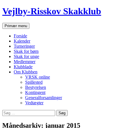
Hop
Vejlby-Risskov Skakklub
til
indhold
Søg
Primær menu
Forside
Kalender
Turneringer
Skak for børn
Skak for unge
Medlemmer
Klubblade
Om Klubben
VRSK online
Spillested
Bestyrelsen
Kontingent
Generalforsamlinger
Vedtægter
Søg
efter:
Månedsarkiv: januar 2015