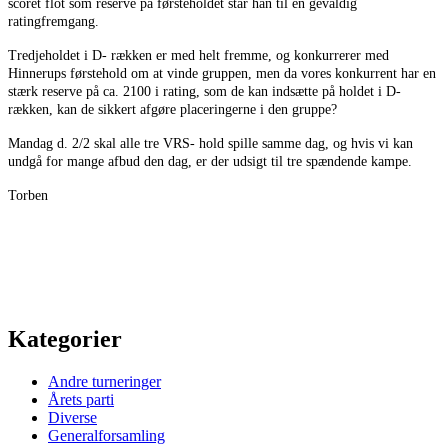
scoret flot som reserve på førsteholdet står han til en gevaldig
ratingfremgang.
Tredjeholdet i D- rækken er med helt fremme, og konkurrerer med
Hinnerups førstehold om at vinde gruppen, men da vores konkurrent har en
stærk reserve på ca. 2100 i rating, som de kan indsætte på holdet i D-
rækken, kan de sikkert afgøre placeringerne i den gruppe?
Mandag d. 2/2 skal alle tre VRS- hold spille samme dag, og hvis vi kan
undgå for mange afbud den dag, er der udsigt til tre spændende kampe.
Torben
Kategorier
Andre turneringer
Årets parti
Diverse
Generalforsamling