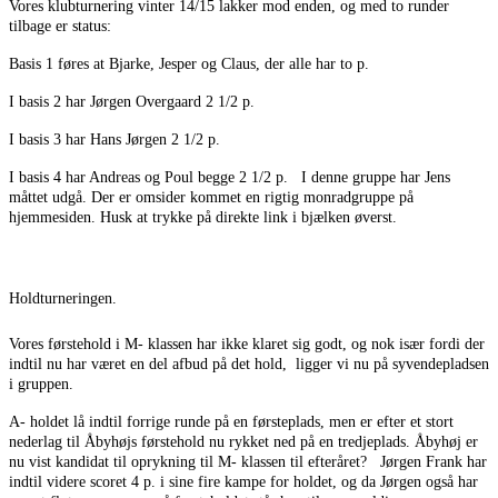
Vores klubturnering vinter 14/15 lakker mod enden, og med to runder
tilbage er status:
Basis 1 føres at Bjarke, Jesper og Claus, der alle har to p.
I basis 2 har Jørgen Overgaard 2 1/2 p.
I basis 3 har Hans Jørgen 2 1/2 p.
I basis 4 har Andreas og Poul begge 2 1/2 p. I denne gruppe har Jens
måttet udgå. Der er omsider kommet en rigtig monradgruppe på
hjemmesiden. Husk at trykke på direkte link i bjælken øverst.
Holdturneringen.
Vores førstehold i M- klassen har ikke klaret sig godt, og nok især fordi der
indtil nu har været en del afbud på det hold, ligger vi nu på syvendepladsen
i gruppen.
A- holdet lå indtil forrige runde på en førsteplads, men er efter et stort
nederlag til Åbyhøjs førstehold nu rykket ned på en tredjeplads. Åbyhøj er
nu vist kandidat til oprykning til M- klassen til efteråret? Jørgen Frank har
indtil videre scoret 4 p. i sine fire kampe for holdet, og da Jørgen også har