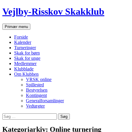
Hop
Vejlby-Risskov Skakklub
til
indhold
Søg
Primær menu
Forside
Kalender
Turneringer
Skak for børn
Skak for unge
Medlemmer
Klubblade
Om Klubben
VRSK online
Spillested
Bestyrelsen
Kontingent
Generalforsamlinger
Vedtægter
Søg
efter:
Kategoriarkiv: Online turnering