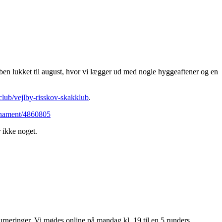
ubben lukket til august, hvor vi lægger ud med nogle hyggeaftener og en
lub/vejlby-risskov-skakklub
.
rnament/4860805
 ikke noget.
eturneringer. Vi mødes online på mandag kl. 19 til en 5 runders