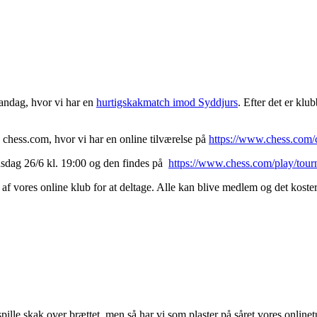
mandag, hvor vi har en
hurtigskakmatch imod Syddjurs
. Efter det er kl
 chess.com, hvor vi har en online tilværelse på
https://www.chess.com/c
onsdag 26/6 kl. 19:00 og den findes på
https://www.chess.com/play/tou
af vores online klub for at deltage. Alle kan blive medlem og det koster
spille skak over brættet, men så har vi som plaster på såret vores onlin