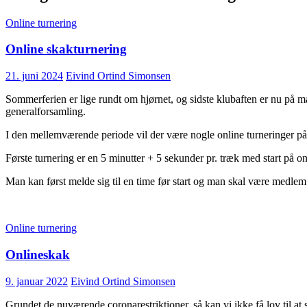
Online turnering
Online skakturnering
21. juni 2024
Eivind Ortind Simonsen
Sommerferien er lige rundt om hjørnet, og sidste klubaften er nu på 
generalforsamling.
I den mellemværende periode vil der være nogle online turneringer på
Første turnering er en 5 minutter + 5 sekunder pr. træk med start på 
Man kan først melde sig til en time før start og man skal være medlem 
Online turnering
Onlineskak
9. januar 2022
Eivind Ortind Simonsen
Grundet de nuværende coronarestriktioner, så kan vi ikke få lov til at 