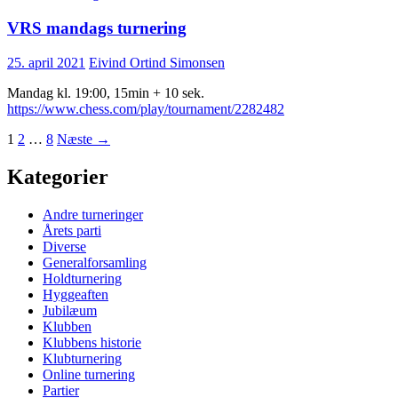
VRS mandags turnering
25. april 2021
Eivind Ortind Simonsen
Mandag kl. 19:00, 15min + 10 sek.
https://www.chess.com/play/tournament/2282482
Indlægsnavigation
1
2
…
8
Næste →
Kategorier
Andre turneringer
Årets parti
Diverse
Generalforsamling
Holdturnering
Hyggeaften
Jubilæum
Klubben
Klubbens historie
Klubturnering
Online turnering
Partier