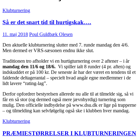
Klubturnering
Så er det snart tid til hurtigskak….
11. maj 2018
Poul Guldbæk Olesen
Den aktuelle klubturnering slutter med 7. runde mandag den 4/6.
Men dermed er VRS-sæsonen endnu ikke slut.
Traditionen tro afholder vi en hurtigturnering over 2 aftener – i år
mandag den 11/6 og 18/6.
Vi spiller ialt 8 runder (4 pr. aften) og
indskuddet er på 100 kr. De seneste år har der været en tendens til et
faldende deltagerantal – specielt hvad angår egne medlemmer i de
lidt lavere “rating-lag”.
Derfor opfordrer bestyrelsen allerede nu alle til at tilmelde sig, så vi
får en så stor (og dermed også mere jævnbyrdig) turnering som
mulig. Den officielle indbydelse på www.dsu.dk er lige på trapperne
– og tilmelding kan selvfølgelig også ske i klubben hver mandag.
Klubturnering
PRÆMIESTØRRELSER I KLUBTURNERINGEN