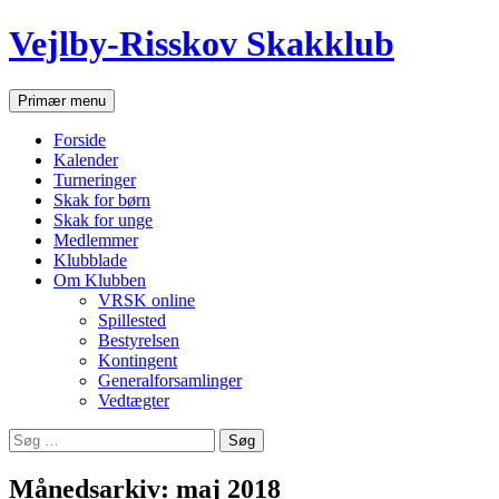
Hop
Vejlby-Risskov Skakklub
til
indhold
Søg
Primær menu
Forside
Kalender
Turneringer
Skak for børn
Skak for unge
Medlemmer
Klubblade
Om Klubben
VRSK online
Spillested
Bestyrelsen
Kontingent
Generalforsamlinger
Vedtægter
Søg
efter:
Månedsarkiv: maj 2018