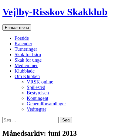
Hop
Vejlby-Risskov Skakklub
til
indhold
Søg
Primær menu
Forside
Kalender
Turneringer
Skak for børn
Skak for unge
Medlemmer
Klubblade
Om Klubben
VRSK online
Spillested
Bestyrelsen
Kontingent
Generalforsamlinger
Vedtægter
Søg
efter:
Månedsarkiv: juni 2013