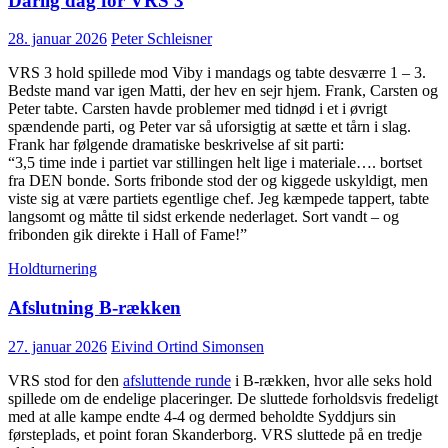
Dårlig dag for VRS 3
28. januar 2026
Peter Schleisner
VRS 3 hold spillede mod Viby i mandags og tabte desværre 1 – 3.
Bedste mand var igen Matti, der hev en sejr hjem. Frank, Carsten og
Peter tabte. Carsten havde problemer med tidnød i et i øvrigt
spændende parti, og Peter var så uforsigtig at sætte et tårn i slag.
Frank har følgende dramatiske beskrivelse af sit parti:
“3,5 time inde i partiet var stillingen helt lige i materiale…. bortset
fra DEN bonde. Sorts fribonde stod der og kiggede uskyldigt, men
viste sig at være partiets egentlige chef. Jeg kæmpede tappert, tabte
langsomt og måtte til sidst erkende nederlaget. Sort vandt – og
fribonden gik direkte i Hall of Fame!”
Holdturnering
Afslutning B-rækken
27. januar 2026
Eivind Ortind Simonsen
VRS stod for den
afsluttende runde
i B-rækken, hvor alle seks hold
spillede om de endelige placeringer. De sluttede forholdsvis fredeligt
med at alle kampe endte 4-4 og dermed beholdte Syddjurs sin
førsteplads, et point foran Skanderborg. VRS sluttede på en tredje