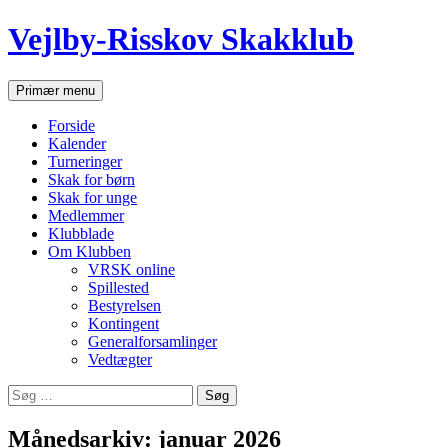
Hop
Vejlby-Risskov Skakklub
til
indhold
Søg
Primær menu
Forside
Kalender
Turneringer
Skak for børn
Skak for unge
Medlemmer
Klubblade
Om Klubben
VRSK online
Spillested
Bestyrelsen
Kontingent
Generalforsamlinger
Vedtægter
Søg
efter:
Månedsarkiv: januar 2026