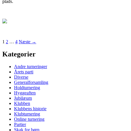
plads.
Indlægsnavigation
1
2
…
4
Næste →
Kategorier
Andre turneringer
Årets parti
Diverse
Generalforsamling
Holdturnering
Hyggeaften
Jubilæum
Klubben
Klubbens historie
Klubturnering
Online turnering
Partier
Skak for børn