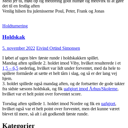
Meld jer til, mød op og medbring godt humør og medvirk til at gøre
det til en festlig aften
Venlig hilsen fra julenisserne Poul, Peter, Frank og Jonas
Holdturnering
Holdskak
5. november 2022
Eivind Ortind Simonsen
I løbet af ugen blev første runde i holdskakken spillet.
Mandag aften spillede 2. holdet imod Viby, hvilket resulterede i et
1,5 – 6,5
nederlag, hvilket var lidt under forventet, med da hele to
spillere formåede at sætte et helt tårn i slag, og så er der lang vej
hjem.
3. holdet spillede også mandag aften, og de fortsætter de gode takter
fra sidste sæsons holdskak, og fik
uafgjort imod Århus/Skolerne
,
hvilket var et helt point over forventet score.
Torsdag aften spillede 1. holdet imod Nordre og fik en
uafgjort
,
hvilket også var et helt point over forventet, men det kunne været
blevet til mere, så alt i alt godkendt første runde.
Kategorier