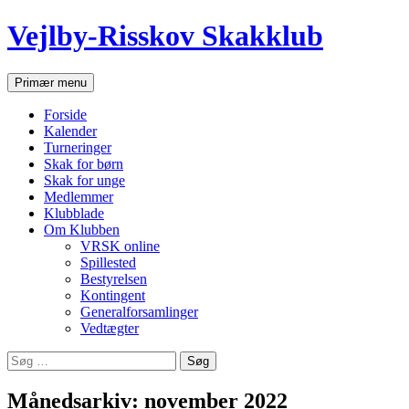
Hop
Vejlby-Risskov Skakklub
til
indhold
Søg
Primær menu
Forside
Kalender
Turneringer
Skak for børn
Skak for unge
Medlemmer
Klubblade
Om Klubben
VRSK online
Spillested
Bestyrelsen
Kontingent
Generalforsamlinger
Vedtægter
Søg
efter:
Månedsarkiv: november 2022