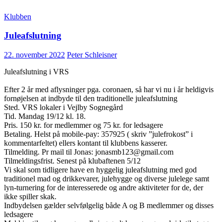
Klubben
Juleafslutning
22. november 2022
Peter Schleisner
Juleafslutning i VRS
Efter 2 år med aflysninger pga. coronaen, så har vi nu i år heldigvis
fornøjelsen at indbyde til den traditionelle juleafslutning
Sted. VRS lokaler i Vejlby Sognegård
Tid. Mandag 19/12 kl. 18.
Pris. 150 kr. for medlemmer og 75 kr. for ledsagere
Betaling. Helst på mobile-pay: 357925 ( skriv ”julefrokost” i
kommentarfeltet) ellers kontant til klubbens kasserer.
Tilmelding. Pr mail til Jonas: jonasmb123@gmail.com
Tilmeldingsfrist. Senest på klubaftenen 5/12
Vi skal som tidligere have en hyggelig juleafslutning med god
traditionel mad og drikkevarer, julehygge og diverse julelege samt
lyn-turnering for de interesserede og andre aktiviteter for de, der
ikke spiller skak.
Indbydelsen gælder selvfølgelig både A og B medlemmer og disses
ledsagere