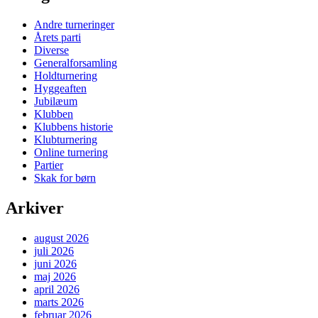
Andre turneringer
Årets parti
Diverse
Generalforsamling
Holdturnering
Hyggeaften
Jubilæum
Klubben
Klubbens historie
Klubturnering
Online turnering
Partier
Skak for børn
Arkiver
august 2026
juli 2026
juni 2026
maj 2026
april 2026
marts 2026
februar 2026