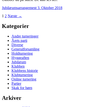
Jubilæumsarrangement 3. Oktober 2018
Indlægsnavigation
1
2
Næste →
Kategorier
Andre turneringer
Årets parti
Diverse
Generalforsamling
Holdturnering
Hyggeaften
Jubilæum
Klubben
Klubbens historie
Klubturnering
Online turnering
Partier
Skak for børn
Arkiver