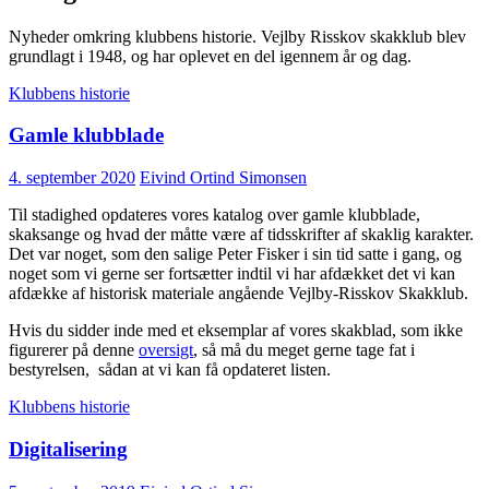
Nyheder omkring klubbens historie. Vejlby Risskov skakklub blev
grundlagt i 1948, og har oplevet en del igennem år og dag.
Klubbens historie
Gamle klubblade
4. september 2020
Eivind Ortind Simonsen
Til stadighed opdateres vores katalog over gamle klubblade,
skaksange og hvad der måtte være af tidsskrifter af skaklig karakter.
Det var noget, som den salige Peter Fisker i sin tid satte i gang, og
noget som vi gerne ser fortsætter indtil vi har afdækket det vi kan
afdække af historisk materiale angående Vejlby-Risskov Skakklub.
Hvis du sidder inde med et eksemplar af vores skakblad, som ikke
figurerer på denne
oversigt
, så må du meget gerne tage fat i
bestyrelsen, sådan at vi kan få opdateret listen.
Klubbens historie
Digitalisering