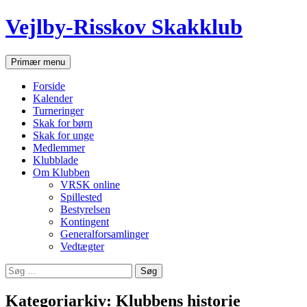
Hop
Vejlby-Risskov Skakklub
til
indhold
Søg
Primær menu
Forside
Kalender
Turneringer
Skak for børn
Skak for unge
Medlemmer
Klubblade
Om Klubben
VRSK online
Spillested
Bestyrelsen
Kontingent
Generalforsamlinger
Vedtægter
Søg
efter:
Kategoriarkiv: Klubbens historie