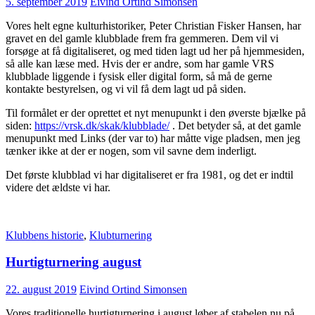
5. september 2019
Eivind Ortind Simonsen
Vores helt egne kulturhistoriker, Peter Christian Fisker Hansen, har
gravet en del gamle klubblade frem fra gemmeren. Dem vil vi
forsøge at få digitaliseret, og med tiden lagt ud her på hjemmesiden,
så alle kan læse med. Hvis der er andre, som har gamle VRS
klubblade liggende i fysisk eller digital form, så må de gerne
kontakte bestyrelsen, og vi vil få dem lagt ud på siden.
Til formålet er der oprettet et nyt menupunkt i den øverste bjælke på
siden:
https://vrsk.dk/skak/klubblade/
. Det betyder så, at det gamle
menupunkt med Links (der var to) har måtte vige pladsen, men jeg
tænker ikke at der er nogen, som vil savne dem inderligt.
Det første klubblad vi har digitaliseret er fra 1981, og det er indtil
videre det ældste vi har.
Klubbens historie
,
Klubturnering
Hurtigturnering august
22. august 2019
Eivind Ortind Simonsen
Vores traditionelle hurtigturnering i august løber af stabelen nu på