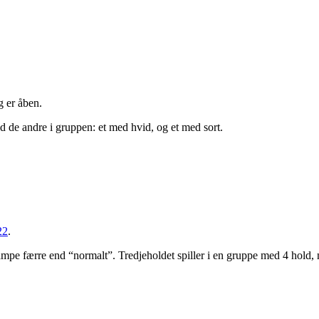
g er åben.
mod de andre i gruppen: et med hvid, og et med sort.
22
.
 kampe færre end “normalt”. Tredjeholdet spiller i en gruppe med 4 hold