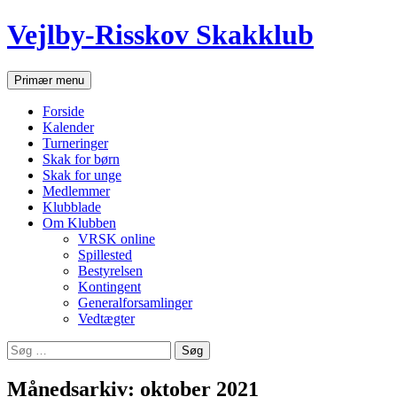
Hop
Vejlby-Risskov Skakklub
til
indhold
Søg
Primær menu
Forside
Kalender
Turneringer
Skak for børn
Skak for unge
Medlemmer
Klubblade
Om Klubben
VRSK online
Spillested
Bestyrelsen
Kontingent
Generalforsamlinger
Vedtægter
Søg
efter:
Månedsarkiv: oktober 2021