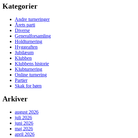
Kategorier
Andre turneringer
Årets parti
Diverse
Generalforsamling
Holdturnering
Hyggeaften
Jubilæum
Klubben
Klubbens historie
Klubturnering
Online turnering
Partier
Skak for børn
Arkiver
august 2026
juli 2026
juni 2026
maj 2026
april 2026