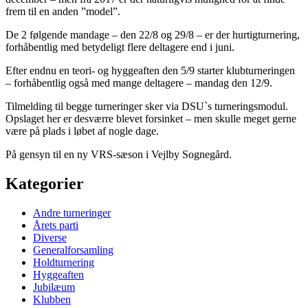
frem til en anden ”model”.
De 2 følgende mandage – den 22/8 og 29/8 – er der hurtigturnering,
forhåbentlig med betydeligt flere deltagere end i juni.
Efter endnu en teori- og hyggeaften den 5/9 starter klubturneringen
– forhåbentlig også med mange deltagere – mandag den 12/9.
Tilmelding til begge turneringer sker via DSU`s turneringsmodul.
Opslaget her er desværre blevet forsinket – men skulle meget gerne
være på plads i løbet af nogle dage.
På gensyn til en ny VRS-sæson i Vejlby Sognegård.
Kategorier
Andre turneringer
Årets parti
Diverse
Generalforsamling
Holdturnering
Hyggeaften
Jubilæum
Klubben