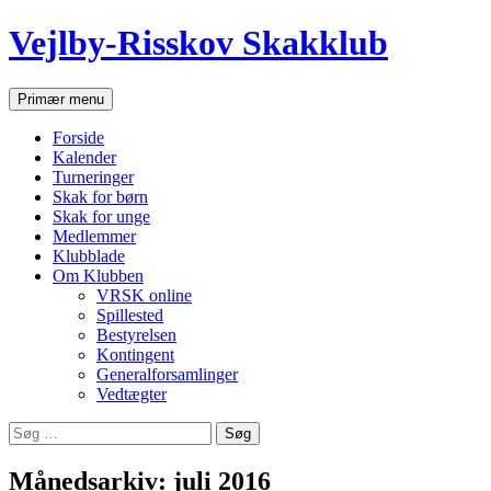
Hop
Vejlby-Risskov Skakklub
til
indhold
Søg
Primær menu
Forside
Kalender
Turneringer
Skak for børn
Skak for unge
Medlemmer
Klubblade
Om Klubben
VRSK online
Spillested
Bestyrelsen
Kontingent
Generalforsamlinger
Vedtægter
Søg
efter:
Månedsarkiv: juli 2016