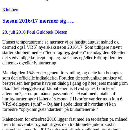
Klubben
Sæson 2016/17 nærmer sig…..
28. juli 2016
Poul Guldbæk Olesen
Uanset temperaturerne så nærmer vi os hastigt august måned og
dermed også VRS` nye skaksæson 2016/17. Som tidligere nævnt
starter klubben med en ”teori- og hyggeaften” mandag den 8/8 efter
det sædvanlige koncept : oplæg fra Claus og/eller Erik og derefter
en tema- og/eller lynturnering.
Mandag den 15/8 er der generalforsamling, og dette kan betragtes
som den officielle indkaldelse. Foruden de sædvanlige punkter vil
bestyrelsen her gerne have en dialog i gang og høre jeres mening om
bl.a. tilrettelæggelsen af klubaftenerne. Hvad synes I om teori-
aftenerne?, er én pr. måned passende ? – Hvad med antallet af
hurtig- turneringer i løbet af sæsonen? Hvorfor var der mon kun 6
VRS-deltagere i juni? – Og har I gode ideer til hvordan vi kan
forbedre “oprydningsstandarden” på klubaftenerne ?
Kalenderen for efteråret 2016 ligger fast med én teoriaften pr. måned
frem til november og naturligvis den traditionelle julefrokost i
december – men fra 2017 er der naturligvis mulighed for at finde