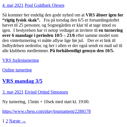
4. maj 2021
Poul Guldbæk Olesen
Så kommer her endelig den gode nyhed om at
VRS åbner igen for
“rigtig fysisk skak”.
Fra på torsdag den 6/5 er forsamlingsloftet
hævet til 25 personer, og Sognegården er klar til at tage imod os
igen. I bestyrelsen har vi netop vedtaget at invitere til
en turnering
over 6 mandage i perioden 10/5 – 21/6
efter samme model som
den vinterturnering vi måtte aflyse lige før jul. Der er et link til
Indbydelsen nedenfor, og her i aften er der også sendt en mail ud til
alle klubbens medlemmer.
På forhåbentligt gensyn den 10/5.
VRS forårsturnering
Online turnering
VRS mandag 3/5
3. maj 2021
Eivind Ortind Simonsen
Ny turnering, 15min + 10sek med start kl. 19:00.
https://www.chess.com/play/tournament/2288178
Indlægsnavigation
1
2
Næste →