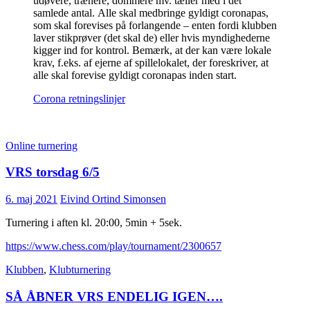
udøvere, trænere, dommere mv. tæller med i det
samlede antal. Alle skal medbringe gyldigt coronapas,
som skal forevises på forlangende – enten fordi klubben
laver stikprøver (det skal de) eller hvis myndighederne
kigger ind for kontrol. Bemærk, at der kan være lokale
krav, f.eks. af ejerne af spillelokalet, der foreskriver, at
alle skal forevise gyldigt coronapas inden start.
Corona retningslinjer
Online turnering
VRS torsdag 6/5
6. maj 2021
Eivind Ortind Simonsen
Turnering i aften kl. 20:00, 5min + 5sek.
https://www.chess.com/play/tournament/2300657
Klubben
,
Klubturnering
SÅ ÅBNER VRS ENDELIG IGEN….