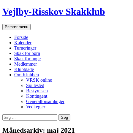
Hop
Vejlby-Risskov Skakklub
til
indhold
Søg
Primær menu
Forside
Kalender
Turneringer
Skak for børn
Skak for unge
Medlemmer
Klubblade
Om Klubben
VRSK online
Spillested
Bestyrelsen
Kontingent
Generalforsamlinger
Vedtægter
Søg
efter:
Månedsarkiv: maj 2021