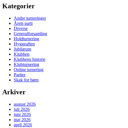
Kategorier
Andre turneringer
Årets parti
Diverse
Generalforsamling
Holdturnering
Hyggeaften
Jubilæum
Klubben
Klubbens historie
Klubturnering
Online turnering
Partier
Skak for børn
Arkiver
august 2026
juli 2026
juni 2026
maj 2026
april 2026