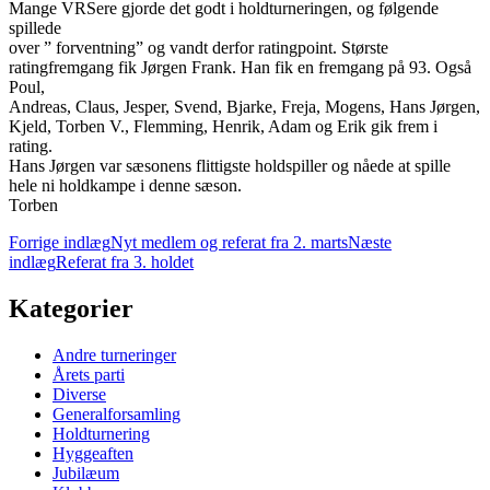
Mange VRSere gjorde det godt i holdturneringen, og følgende
spillede
over ” forventning” og vandt derfor ratingpoint. Største
ratingfremgang fik Jørgen Frank. Han fik en fremgang på 93. Også
Poul,
Andreas, Claus, Jesper, Svend, Bjarke, Freja, Mogens, Hans Jørgen,
Kjeld, Torben V., Flemming, Henrik, Adam og Erik gik frem i
rating.
Hans Jørgen var sæsonens flittigste holdspiller og nåede at spille
hele ni holdkampe i denne sæson.
Torben
Indlægsnavigation
Forrige indlæg
Nyt medlem og referat fra 2. marts
Næste
indlæg
Referat fra 3. holdet
Kategorier
Andre turneringer
Årets parti
Diverse
Generalforsamling
Holdturnering
Hyggeaften
Jubilæum