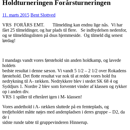
Holdturneringen Forårsturneringen
11. marts 2015
Bent Slottved
VRS FORÅRS EMT. Tilmelding kan endnu lige nås. Vi har
fået 25 tilmeldinger, og har plads til flere. Se indbydelsen nedenfor,
og se tilmeldingslisten på dsus hjemmeside. Og tilmeld dig senest
lørdag!
I mandags vandt vores førstehold sin anden holdkamp, og lavede
holdets
bedste resultat i denne sæson. Vi vandt 5 1/2 – 2 1/2 over Rokadens
førstehold. Det flotte resultat var nok til at redde vores hold fra
nedrykning til A- rækken. Nedrykkere blev i stedet SK 68 4 og
Syddjurs 1. Nordre 2 blev som forventet vinder af klassen og rykker
op i anden div.
VRS 1 spiller til efteråret igen i M- klassen!
Vores andethold i A- rækken sluttede på en femteplads, og
tredjeholdet måtte nøjes med andenpladsen i deres gruppe – D2, da
de i
sidste runde tabte til gruppevinderen Hinnerup.