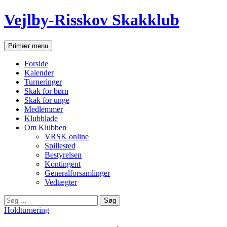
Hop
Vejlby-Risskov Skakklub
til
indhold
Søg
Primær menu
Forside
Kalender
Turneringer
Skak for børn
Skak for unge
Medlemmer
Klubblade
Om Klubben
VRSK online
Spillested
Bestyrelsen
Kontingent
Generalforsamlinger
Vedtægter
Søg
efter:
Holdturnering