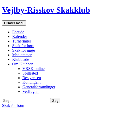
Hop
Vejlby-Risskov Skakklub
til
indhold
Søg
Primær menu
Forside
Kalender
Turneringer
Skak for børn
Skak for unge
Medlemmer
Klubblade
Om Klubben
VRSK online
Spillested
Bestyrelsen
Kontingent
Generalforsamlinger
Vedtægter
Søg
efter:
Skak for børn