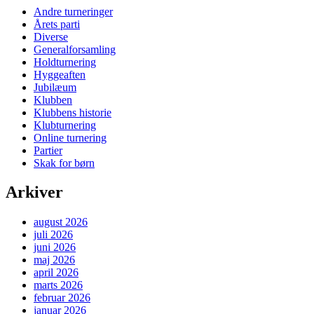
Andre turneringer
Årets parti
Diverse
Generalforsamling
Holdturnering
Hyggeaften
Jubilæum
Klubben
Klubbens historie
Klubturnering
Online turnering
Partier
Skak for børn
Arkiver
august 2026
juli 2026
juni 2026
maj 2026
april 2026
marts 2026
februar 2026
januar 2026