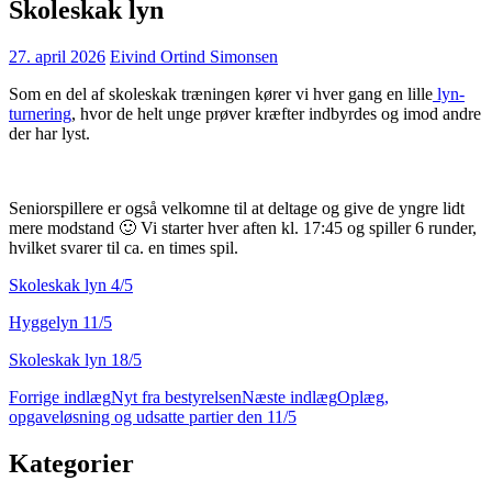
Skoleskak lyn
27. april 2026
Eivind Ortind Simonsen
Som en del af skoleskak træningen kører vi hver gang en lille
lyn-
turnering
, hvor de helt unge prøver kræfter indbyrdes og imod andre
der har lyst.
Seniorspillere er også velkomne til at deltage og give de yngre lidt
mere modstand 🙂 Vi starter hver aften kl. 17:45 og spiller 6 runder,
hvilket svarer til ca. en times spil.
Skoleskak lyn 4/5
Hyggelyn 11/5
Skoleskak lyn 18/5
Indlægsnavigation
Forrige indlæg
Nyt fra bestyrelsen
Næste indlæg
Oplæg,
opgaveløsning og udsatte partier den 11/5
Kategorier