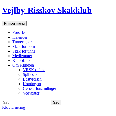
Hop
Vejlby-Risskov Skakklub
til
indhold
Søg
Primær menu
Forside
Kalender
Turneringer
Skak for børn
Skak for unge
Medlemmer
Klubblade
Om Klubben
VRSK online
Spillested
Bestyrelsen
Kontingent
Generalforsamlinger
Vedtægter
Søg
efter:
Klubturnering