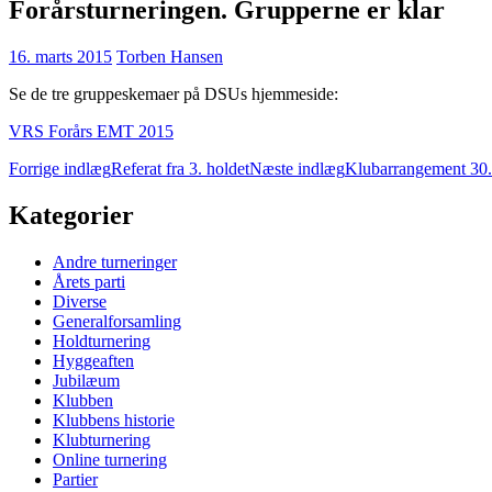
Forårsturneringen. Grupperne er klar
16. marts 2015
Torben Hansen
Se de tre gruppeskemaer på DSUs hjemmeside:
VRS Forårs EMT 2015
Indlægsnavigation
Forrige indlæg
Referat fra 3. holdet
Næste indlæg
Klubarrangement 30.
Kategorier
Andre turneringer
Årets parti
Diverse
Generalforsamling
Holdturnering
Hyggeaften
Jubilæum
Klubben
Klubbens historie
Klubturnering
Online turnering
Partier