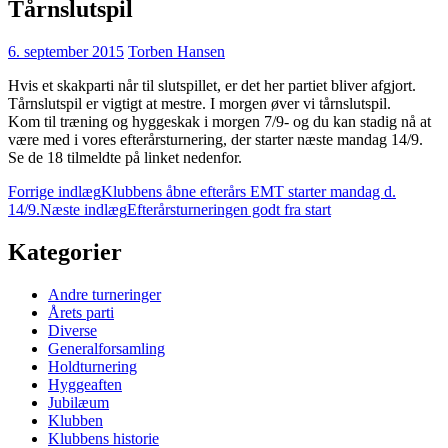
Tårnslutspil
6. september 2015
Torben Hansen
Hvis et skakparti når til slutspillet, er det her partiet bliver afgjort.
Tårnslutspil er vigtigt at mestre. I morgen øver vi tårnslutspil.
Kom til træning og hyggeskak i morgen 7/9- og du kan stadig nå at
være med i vores efterårsturnering, der starter næste mandag 14/9.
Se de 18 tilmeldte på linket nedenfor.
Indlægsnavigation
Forrige indlæg
Klubbens åbne efterårs EMT starter mandag d.
14/9.
Næste indlæg
Efterårsturneringen godt fra start
Kategorier
Andre turneringer
Årets parti
Diverse
Generalforsamling
Holdturnering
Hyggeaften
Jubilæum
Klubben
Klubbens historie