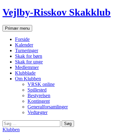
Hop
Vejlby-Risskov Skakklub
til
indhold
Søg
Primær menu
Forside
Kalender
Turneringer
Skak for børn
Skak for unge
Medlemmer
Klubblade
Om Klubben
VRSK online
Spillested
Bestyrelsen
Kontingent
Generalforsamlinger
Vedtægter
Søg
efter:
Klubben